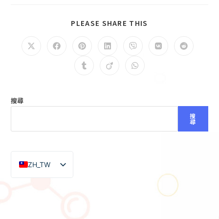
PLEASE SHARE THIS
搜尋
搜
尋
ZH_TW
EN