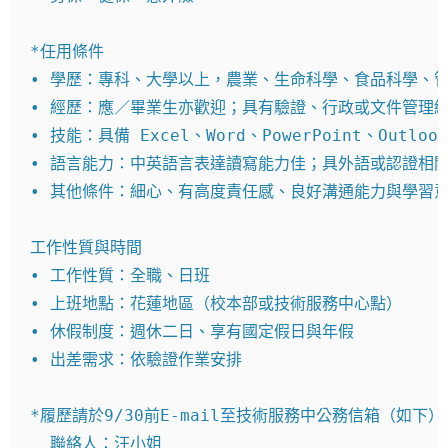
*任用條件

• 學歷：專科、大學以上，農業、生命科學、食品科學、管
• 經歷：應／畢業生亦歡迎；具有驗證、行政或文件管理經
• 技能：具備 Excel、Word、PowerPoint、Outloo
• 語言能力：中英語言表達讀寫能力佳；具外語或認證相關
• 其他條件：細心、有高度責任感、良好溝通能力與學習意
工作性質與時間

• 工作性質：全職、日班

• 上班地點：花蓮地區（校本部或技術服務中心點）

• 休假制度：週休二日、享有國定假日與年假

• 出差需求：依驗證作業安排

*履歷請於9/30前E-mail至技術服務中公務信箱（如下
  聯絡人：汪小姐
