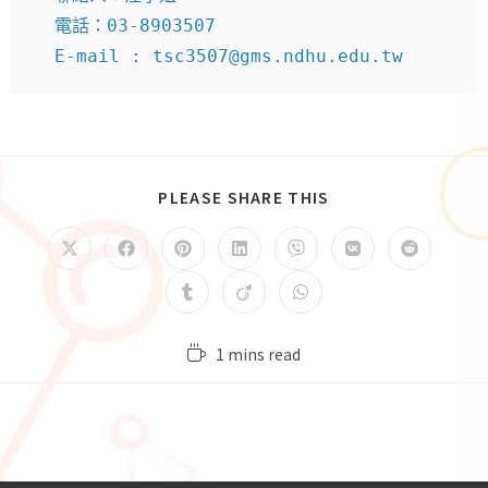
  電話：03-8903507

  E-mail : tsc3507@gms.ndhu.edu.tw
PLEASE SHARE THIS
1 mins read