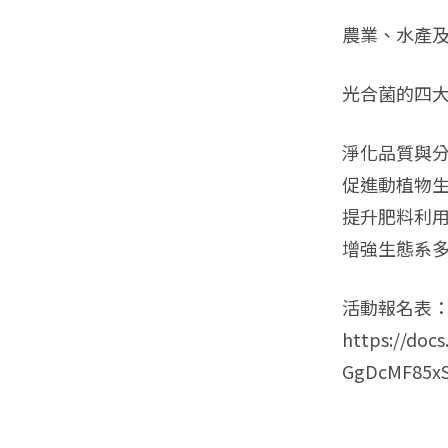
農業、水產及
光合菌的四
淨化品質與
促進動植物
提升肥料利
增強生態系
活動報名表
https://doc
GgDcMF85xS