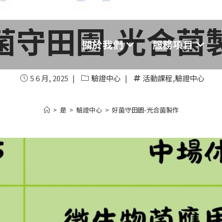
菌守田園-光合菌製
關於我們
服務項目
5 6 月, 2025
驗證中心
活動課程
,
驗證中心
>
是
>
驗證中心
>
好菌守田園-光合菌製作​