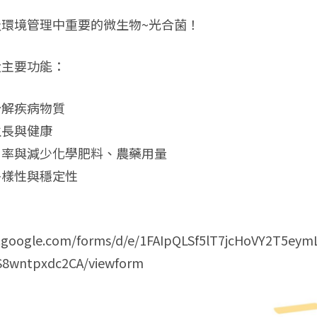
環境管理中重要的微生物~光合菌！
大主要功能：
分解疾病物質
生長與健康
用率與減少化學肥料、農藥用量
多樣性與穩定性
：
s.google.com/forms/d/e/1FAIpQLSf5lT7jcHoVY2T5ey
8wntpxdc2CA/viewform