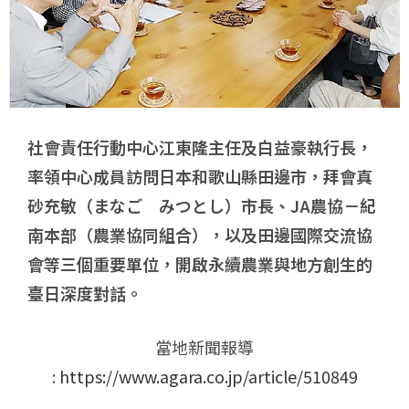
社會責任行動中心江東隆主任及白益豪執行長，
率領中心成員訪問日本和歌山縣田邊市，
拜會真
砂充敏（まなご みつとし）市長、JA農協－紀
南本部（農業協同組合），以及田邊國際交流協
會等三個重要單位，開啟永續農業與地方創生的
臺日深度對話。
當地新聞報導
:
https://www.agara.co.jp/article/510849