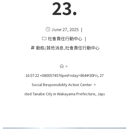
23.
June 27, 2025
社會責任行動中心
動態/其他消息
,
社會責任行動中心
>
, 27 Jun 2025 16:57:22 +0800574576pmFriday=864#!30Fri, 27 Jun 2025 16:57
Social Responsibility Action Center
>
The Center visited Tanabe City in Wakayama Prefecture, Japan, on June 23.