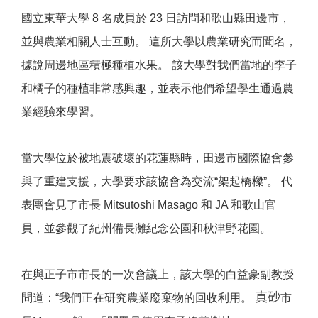
國立東華大學 8 名成員於 23 日訪問和歌山縣田邊市，
並與農業相關人士互動。 這所大學以農業研究而聞名，
據說周邊地區積極種植水果。 該大學對我們當地的李子
和橘子的種植非常感興趣，
並表示他們希望學生通過農
業經驗來學習。
當大學位於被地震破壞的花蓮縣時，
田邊市國際協會參
與了重建支援，大學要求該協會為交流“
架起橋樑”。 代
表團會見了市長 Mitsutoshi Masago 和 JA 和歌山官
員，並參觀了紀州備長灘紀念公園和秋津野花園。
在與正子市市長的一次會議上，該大學的
白益豪
副教授
真砂
問道：“我們正在研究農業廢棄物的回收利用。
市