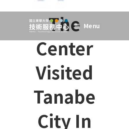
The
Menu
Center
Visited
Tanabe
City In