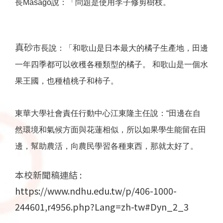
長
Masago
說：「問題是使用李子修剪樹枝。
真砂
市長說：「和歌山是日本最大的橘子生產地，
田邊
一年四季都可以收穫各種類型的橘子。 和歌山是一個水
果王國，也種植桃子和柿子。
東華大學社會責任行動中心江東隆
主任
說：“田邊在自
然環境和氣候方面與花蓮相似，
所以如果學生能留在田
邊，幫助農活，向農民學習各種東西，
那就太好了。
本校新聞稿連結 :
https://www.ndhu.edu.tw/p/406-1000-
244601,r4956.php?Lang=zh-tw#Dyn_2_3