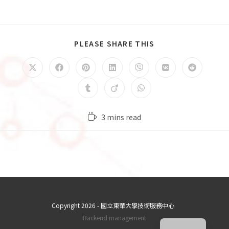
PLEASE SHARE THIS
3 mins read
Copyright 2026 - 國立東華大學技術服務中心
ZH_TW
Backend management